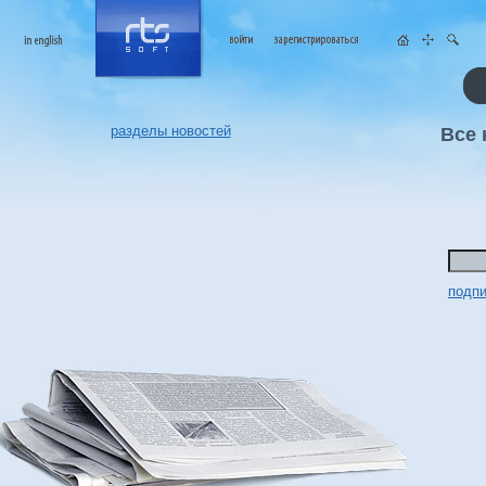
разделы новостей
Все 
подпи