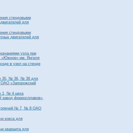
ения стендовыми
 двигателей для
ения стендовыми
етных двигателей для
качаниями узла при
Б «Южное» им. Янгеля
ходе в узел на стенде
 35, № 36, № 38 для
я ОАО «Запорожский
 1, № 4 цеха
й завод ферросплавов»,
топечей № 7, № 8 ОАО
чи кокса для
чи кварцита для