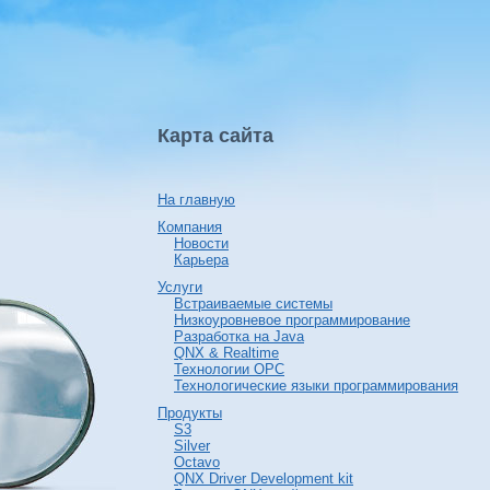
Карта сайта
На главную
Компания
Новости
Карьера
Услуги
Встраиваемые системы
Низкоуровневое программирование
Разработка на Java
QNX & Realtime
Технологии OPC
Технологические языки программирования
Продукты
S3
Silver
Octavo
QNX Driver Development kit