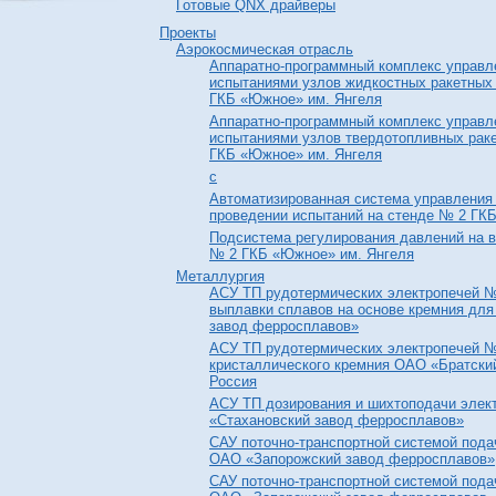
Готовые QNX драйверы
Проекты
Аэрокосмическая отрасль
Аппаратно-программный комплекс управл
испытаниями узлов жидкостных ракетных
ГКБ «Южное» им. Янгеля
Аппаратно-программный комплекс управл
испытаниями узлов твердотопливных рак
ГКБ «Южное» им. Янгеля
c
Автоматизированная система управления 
проведении испытаний на стенде № 2 ГК
Подсистема регулирования давлений на в
№ 2 ГКБ «Южное» им. Янгеля
Металлургия
АСУ ТП рудотермических электропечей №
выплавки сплавов на основе кремния дл
завод ферросплавов»
АСУ ТП рудотермических электропечей №
кристаллического кремния ОАО «Братски
Россия
АСУ ТП дозирования и шихтоподачи элек
«Стахановский завод ферросплавов»
САУ поточно-транспортной системой пода
ОАО «Запорожский завод ферросплавов»
САУ поточно-транспортной системой пода