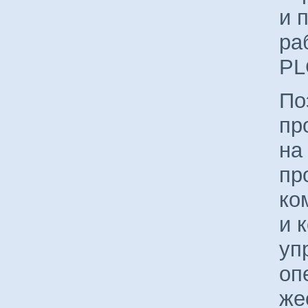
и 
ра
PL
По
пр
на
пр
ко
и 
уп
оп
же