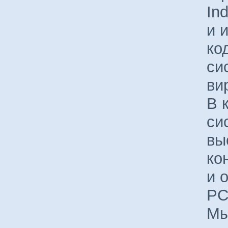
In
и 
ко
си
ви
В 
си
вы
ко
и 
PC
Мы