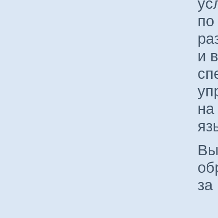
ус
по
ра
и 
сп
уп
на
яз
Вы
об
за