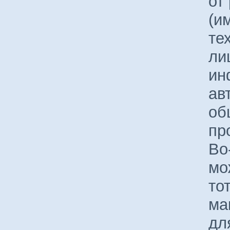
от
(и
те
ли
ин
ав
об
пр
Во
мо
то
ма
дл