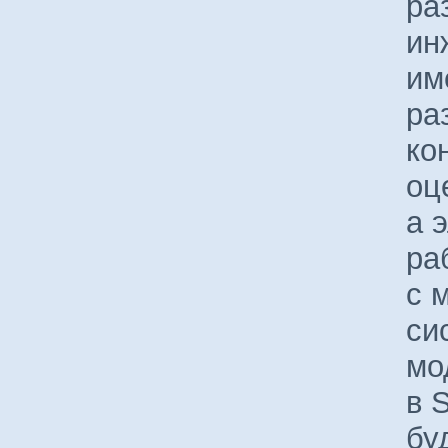
ра
ин
им
ра
ко
оц
а 
ра
с 
си
мо
в 
бу