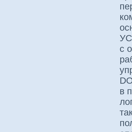
пе
ко
ос
УС
с 
ра
уп
DO
в 
ло
та
по