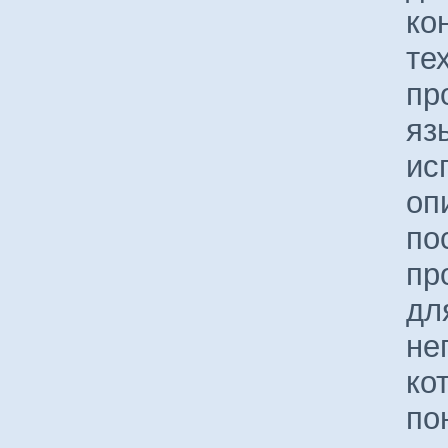
ко
те
пр
яз
ис
оп
по
пр
дл
не
ко
по