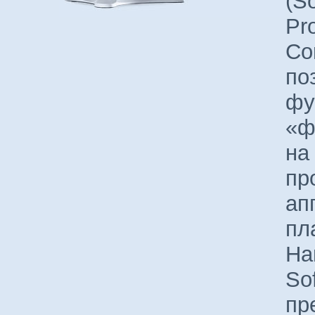
(S
Pr
Con
по
фу
«ф
на
пр
ап
пл
На
So
пр