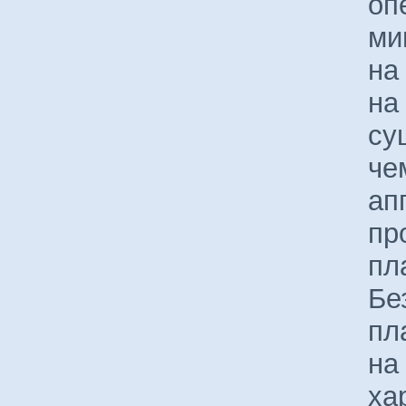
оп
ми
на
на
су
че
ап
пр
пл
Бе
пл
на
ха