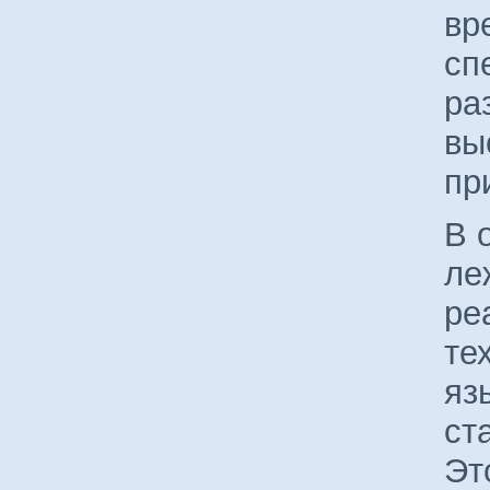
вр
сп
ра
вы
пр
В 
ле
ре
те
яз
ст
Эт