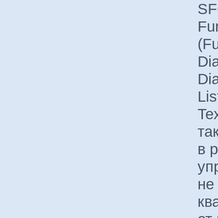
SF
Fu
(F
Di
Dia
Lis
Te
та
в 
уп
не
кв