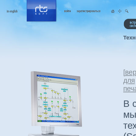
Техн
[
ве
для
печ
В 
мы
те