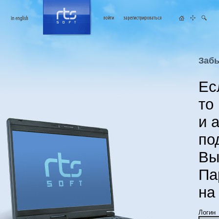
Заб
Ес
то
и 
по
Вы
Па
на
Логин