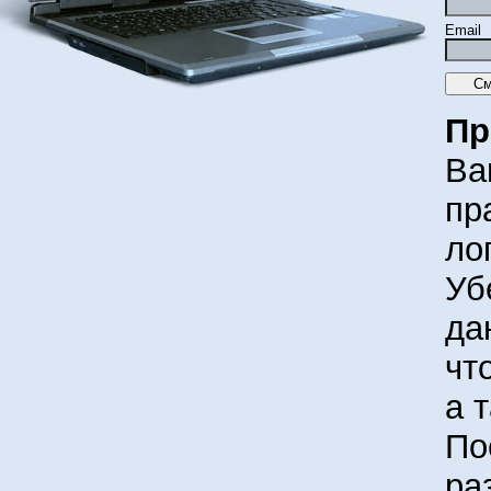
Email
Пр
Ва
пр
ло
Уб
да
чт
а 
По
ра