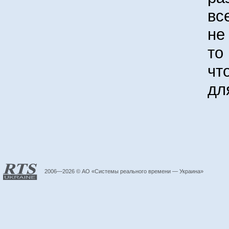
вс
не
то
чт
дл
2006—2026 © АО «Системы реального времени — Украина»