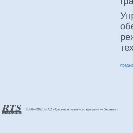
гр
Уп
об
ре
те
преды
2006—2026 © АО «Системы реального времени — Украина»