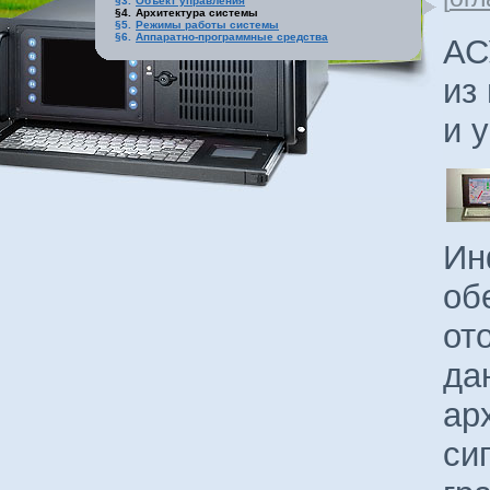
§3.
Объект управления
§4.
Архитектура системы
§5.
Режимы работы системы
§6.
Аппаратно-программные средства
АС
из
и 
Ин
об
от
да
ар
си