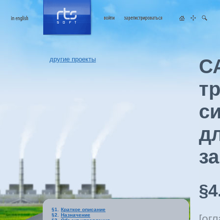
другие проекты
С
т
с
д
з
§4
§1.
Краткое описание
§2.
Назначение
[
огл