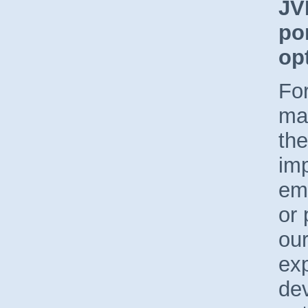
JV
po
op
Fo
ma
the
imp
em
or 
ou
ex
de