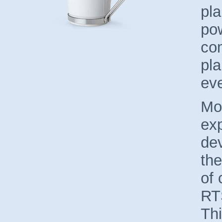
pla
po
com
pla
ev
Mor
ex
de
the
of 
RT
Thi