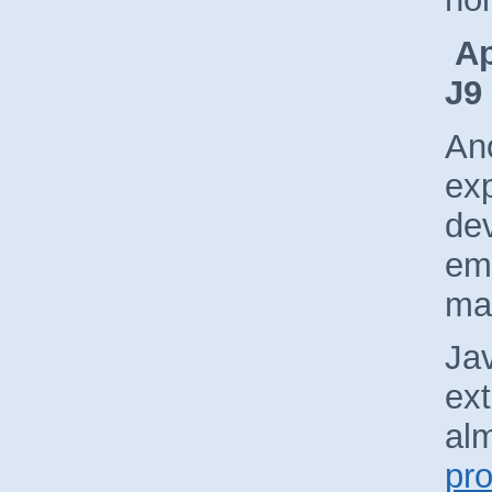
Ap
J9
Ano
exp
de
em
ma
Ja
ext
alm
pr