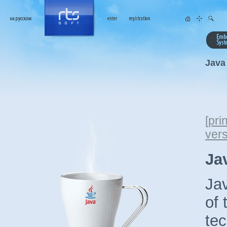
Java
[
prin
ver
Ja
Ja
of 
tec