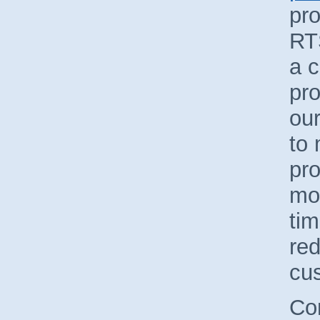
pr
RT
a 
pro
our
to
pr
mor
tim
red
cu
Con