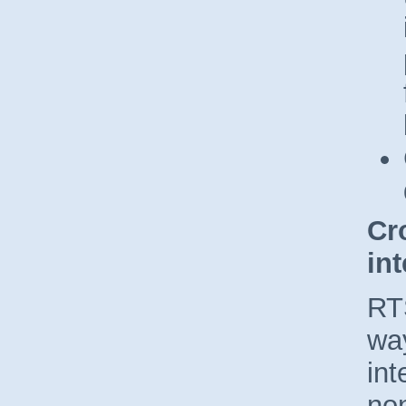
Cr
in
RTS
wa
int
no