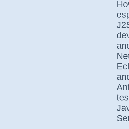
Ho
esp
J2
de
an
Ne
Ec
an
Ant
tes
Ja
Ser